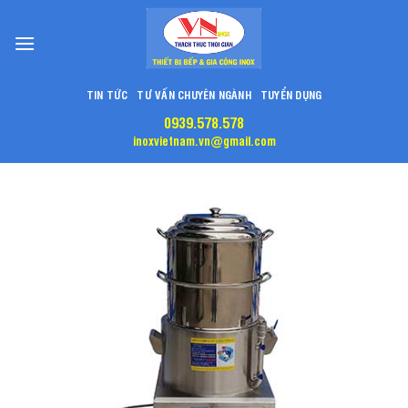
Skip
to
content
TIN TỨC
TƯ VẤN CHUYÊN NGÀNH
TUYỂN DỤNG
0939.578.578
inoxvietnam.vn@gmail.com