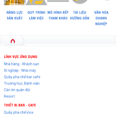
NĂNG LỰC
QUY TRÌNH
MÔ HÌNH BẾP
TÀI LIỆU
VĂN HÓA
SẢN XUẤT
LÀM VIỆC
THAM KHẢO
HƯỚNG DẪN
DOANH
NGHIỆP
LĨNH VỰC ỨNG DỤNG
Nhà hàng - Khách sạn
Xí nghiệp - Nhà máy
Quầy pha chế bar cafe
Trường học, Bệnh viện
Căn tin quân đội
Resort
THIẾT BỊ BAR - CAFE
Quầy pha chế inox