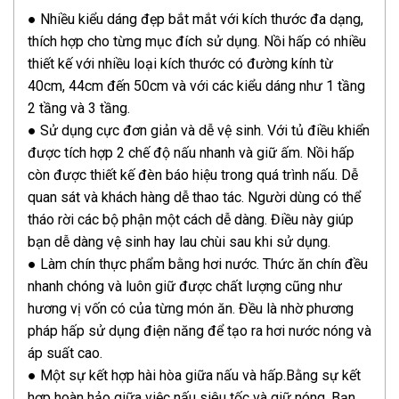
● Nhiều kiểu dáng đẹp bắt mắt với kích thước đa dạng,
thích hợp cho từng mục đích sử dụng. Nồi hấp có nhiều
thiết kế với nhiều loại kích thước có đường kính từ
40cm, 44cm đến 50cm và với các kiểu dáng như 1 tầng
2 tầng và 3 tầng.
● Sử dụng cực đơn giản và dễ vệ sinh. Với tủ điều khiển
được tích hợp 2 chế độ nấu nhanh và giữ ấm. Nồi hấp
còn được thiết kế đèn báo hiệu trong quá trình nấu. Dễ
quan sát và khách hàng dễ thao tác. Người dùng có thể
tháo rời các bộ phận một cách dễ dàng. Điều này giúp
bạn dễ dàng vệ sinh hay lau chùi sau khi sử dụng.
● Làm chín thực phẩm bằng hơi nước. Thức ăn chín đều
nhanh chóng và luôn giữ được chất lượng cũng như
hương vị vốn có của từng món ăn. Đều là nhờ phương
pháp hấp sử dụng điện năng để tạo ra hơi nước nóng và
áp suất cao.
● Một sự kết hợp hài hòa giữa nấu và hấp.Bằng sự kết
hợp hoàn hảo giữa việc nấu siêu tốc và giữ nóng. Bạn