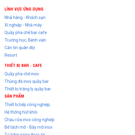
LĨNH VỰC ỨNG DỤNG
Nhà hàng - Khách sạn
Xí nghiệp - Nhà máy
Quầy pha chế bar cafe
Trường học, Bệnh viện
Căn tin quân đội
Resort
THIẾT BỊ BAR - CAFE
Quầy pha chế inox
Thùng đá inox quầy bar
Thiết bị tráng ly quầy bar
SẢN PHẨM
Thiết bị bếp công nghiệp
Hệ thống hút khói
Chậu rửa inox công nghiệp
Bể tách mỡ - Bẫy mỡ inox
Tủ hâm nóng thức ăn