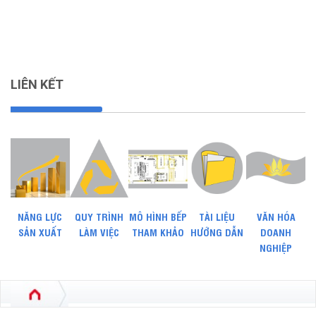
LIÊN KẾT
NĂNG LỰC
QUY TRÌNH
MÔ HÌNH BẾP
TÀI LIỆU
VĂN HÓA
SẢN XUẤT
LÀM VIỆC
THAM KHẢO
HƯỚNG DẪN
DOANH
NGHIỆP