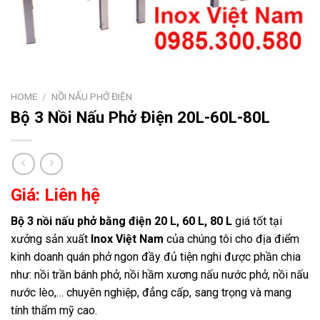
HOME
/
NỒI NẤU PHỞ ĐIỆN
Bộ 3 Nồi Nấu Phở Điện 20L-60L-80L
Giá: Liên hệ
Bộ 3 nồi nấu phở bằng điện 20 L, 60 L, 80 L
giá tốt tại
xưởng sản xuất
Inox Việt Nam
của chúng tôi cho địa điểm
kinh doanh quán phở ngon đầy đủ tiện nghi được phần chia
như: nồi trần bánh phở, nồi hầm xương nấu nước phở, nồi nấu
nước lèo,… chuyên nghiệp, đẳng cấp, sang trọng và mang
tính thẩm mỹ cao.