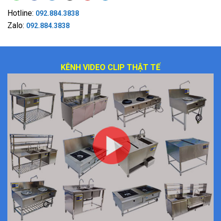
Hotline:
092.884.3838
Zalo:
092.884.3838
KÊNH VIDEO CLIP THẬT TẾ