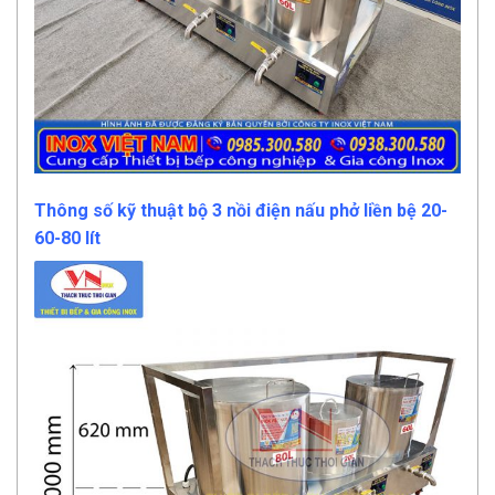
Thông số kỹ thuật bộ 3 nồi điện nấu phở liền bệ 20-
60-80 lít