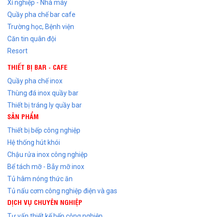
Xí nghiệp - Nhà máy
Quầy pha chế bar cafe
Trường học, Bệnh viện
Căn tin quân đội
Resort
THIẾT BỊ BAR - CAFE
Quầy pha chế inox
Thùng đá inox quầy bar
Thiết bị tráng ly quầy bar
SẢN PHẨM
Thiết bị bếp công nghiệp
Hệ thống hút khói
Chậu rửa inox công nghiệp
Bể tách mỡ - Bẫy mỡ inox
Tủ hâm nóng thức ăn
Tủ nấu cơm công nghiệp điện và gas
DỊCH VỤ CHUYÊN NGHIỆP
Tư vấn thiết kế bếp công nghiệp