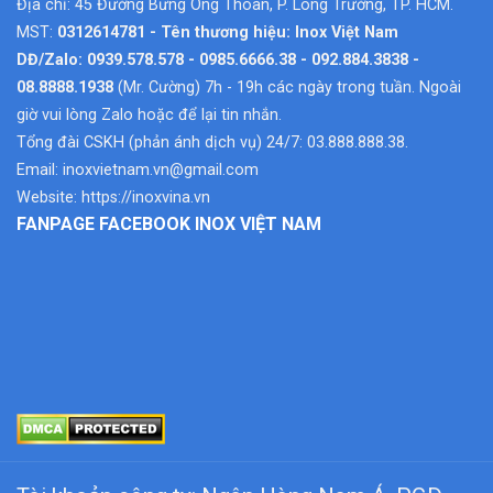
Địa chỉ: 45 Đường Bưng Ông Thoàn, P. Long Trường, TP. HCM.
MST:
0312614781 - Tên thương hiệu: Inox Việt Nam
DĐ/Zalo: 0939.578.578 - 0985.6666.38 - 092.884.3838 -
08.8888.1938
(Mr. Cường) 7h - 19h các ngày trong tuần. Ngoài
giờ vui lòng Zalo hoặc để lại tin nhắn.
Tổng đài CSKH (phản ánh dịch vụ) 24/7: 03.888.888.38.
Email:
inoxvietnam.vn@gmail.com
Website:
https://inoxvina.vn
FANPAGE FACEBOOK INOX VIỆT NAM