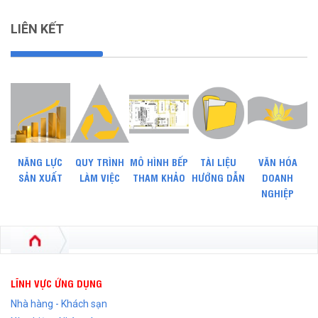
LIÊN KẾT
NĂNG LỰC
QUY TRÌNH
MÔ HÌNH BẾP
TÀI LIỆU
VĂN HÓA
SẢN XUẤT
LÀM VIỆC
THAM KHẢO
HƯỚNG DẪN
DOANH
NGHIỆP
LĨNH VỰC ỨNG DỤNG
Nhà hàng - Khách sạn