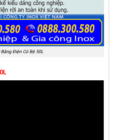
ở Bằng Điện Có Bệ 50L
50L