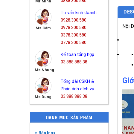
0888.300.580
Mr.Minh
DES
Tư vấn kinh doanh
0928.300.580
Nội 
0978.300.580
Ms.Cẩm
0378.300.580
0778.300.580
Kế toán tổng hợp
03.888.888.38
Ms.Nhung
Giớ
Tổng đài CSKH &
Phản ánh dịch vụ
03.888.888.38
Ms.Dung
DANH MỤC SẢN PHẨM
Bàn Inox