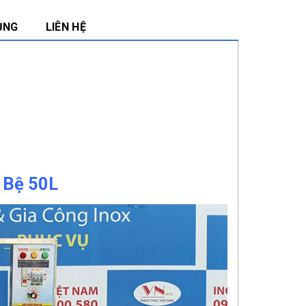
ỤNG
LIÊN HỆ
ó Bệ 50L