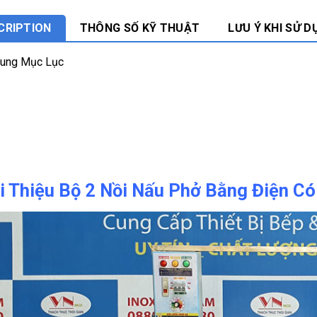
CRIPTION
THÔNG SỐ KỸ THUẬT
LƯU Ý KHI SỬ D
Dung Mục Lục
i Thiệu Bộ 2 Nồi Nấu Phở Bằng Điện C