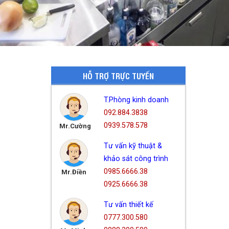
HỖ TRỢ TRỰC TUYẾN
T.Phòng kinh doanh
092.884.3838
0939.578.578
Mr.Cường
Tư vấn kỹ thuật &
khảo sát công trình
0985.6666.38
Mr.Điền
0925.6666.38
Tư vấn thiết kế
0777.300.580