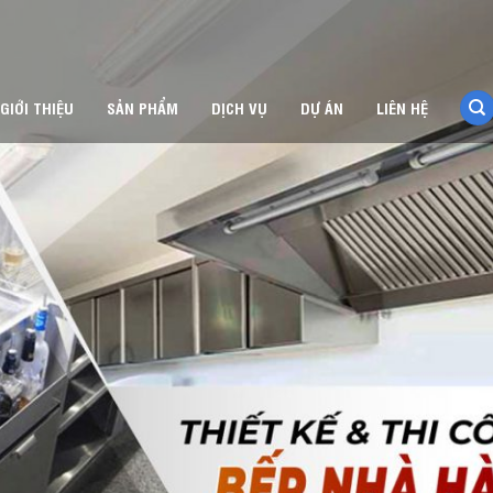
GIỚI THIỆU
SẢN PHẨM
DỊCH VỤ
DỰ ÁN
LIÊN HỆ