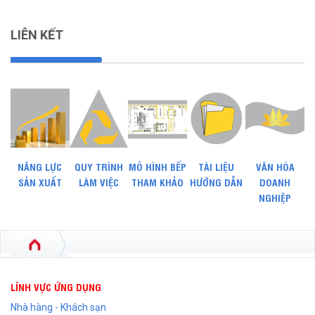
LIÊN KẾT
NĂNG LỰC
QUY TRÌNH
MÔ HÌNH BẾP
TÀI LIỆU
VĂN HÓA
SẢN XUẤT
LÀM VIỆC
THAM KHẢO
HƯỚNG DẪN
DOANH
NGHIỆP
LĨNH VỰC ỨNG DỤNG
Nhà hàng - Khách sạn