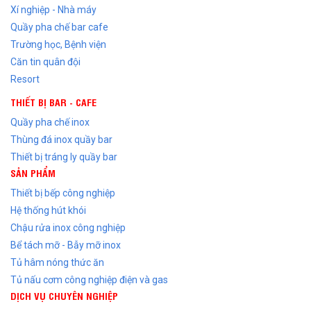
Xí nghiệp - Nhà máy
Quầy pha chế bar cafe
Trường học, Bệnh viện
Căn tin quân đội
Resort
THIẾT BỊ BAR - CAFE
Quầy pha chế inox
Thùng đá inox quầy bar
Thiết bị tráng ly quầy bar
SẢN PHẨM
Thiết bị bếp công nghiệp
Hệ thống hút khói
Chậu rửa inox công nghiệp
Bể tách mỡ - Bẫy mỡ inox
Tủ hâm nóng thức ăn
Tủ nấu cơm công nghiệp điện và gas
DỊCH VỤ CHUYÊN NGHIỆP