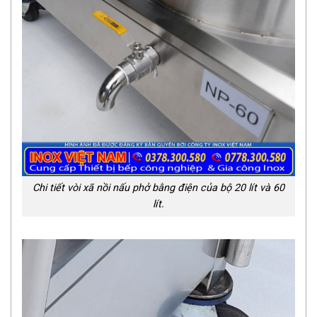
Chi tiết vòi xã nồi nấu phở bằng điện của bộ 20 lít và 60
lít.