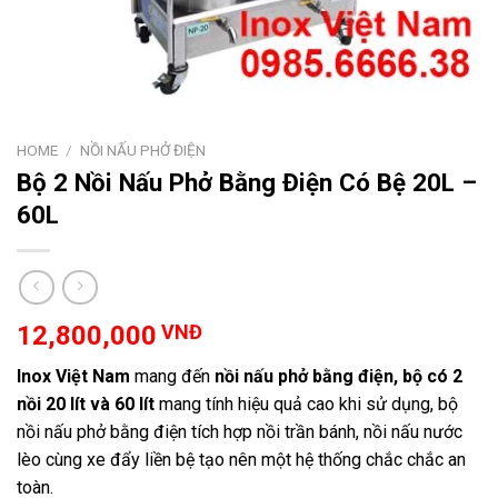
HOME
/
NỒI NẤU PHỞ ĐIỆN
Bộ 2 Nồi Nấu Phở Bằng Điện Có Bệ 20L –
60L
12,800,000
VNĐ
Inox Việt Nam
mang đến
nồi nấu phở bằng điện, bộ có 2
nồi 20 lít và 60 lít
mang tính hiệu quả cao khi sử dụng, bộ
nồi nấu phở bằng điện tích hợp nồi trần bánh, nồi nấu nước
lèo cùng xe đẩy liền bệ tạo nên một hệ thống chắc chắc an
toàn.