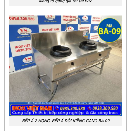
kiềng tô gang giá tốt tại IVN.
BẾP Á 2 HỌNG, BẾP Á ĐÔI KIỀNG GANG BA-09