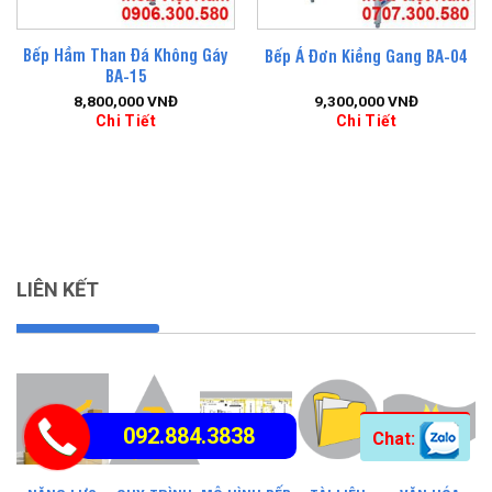
Bếp Hầm Than Đá Không Gáy
Bếp Á Đơn Kiềng Gang BA-04
BA-15
8,800,000
VNĐ
9,300,000
VNĐ
Chi Tiết
Chi Tiết
LIÊN KẾT
092.884.3838
Chat: