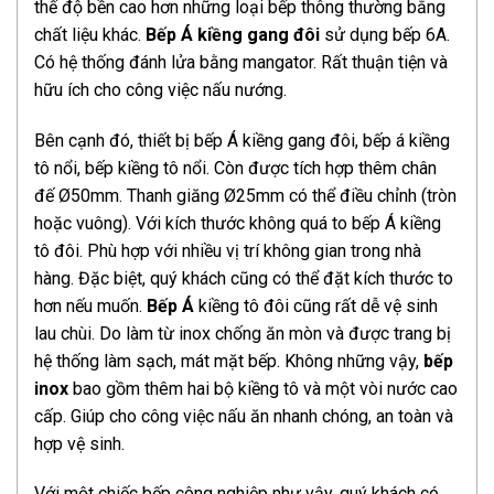
thế độ bền cao hơn những loại bếp thông thường bằng
chất liệu khác.
Bếp Á kiềng gang đôi
sử dụng bếp 6A.
Có hệ thống đánh lửa bằng mangator. Rất thuận tiện và
hữu ích cho công việc nấu nướng.
Bên cạnh đó, thiết bị bếp Á kiềng gang đôi, bếp á kiềng
tô nổi, bếp kiềng tô nổi. Còn được tích hợp thêm chân
đế Ø50mm. Thanh giăng Ø25mm có thể điều chỉnh (tròn
hoặc vuông). Với kích thước không quá to bếp Á kiềng
tô đôi. Phù hợp với nhiều vị trí không gian trong nhà
hàng. Đặc biệt, quý khách cũng có thể đặt kích thước to
hơn nếu muốn.
Bếp Á
kiềng tô đôi cũng rất dễ vệ sinh
lau chùi. Do làm từ inox chống ăn mòn và được trang bị
hệ thống làm sạch, mát mặt bếp. Không những vậy,
bếp
inox
bao gồm thêm hai bộ kiềng tô và một vòi nước cao
cấp. Giúp cho công việc nấu ăn nhanh chóng, an toàn và
hợp vệ sinh.
Với một chiếc bếp công nghiệp như vậy, quý khách có