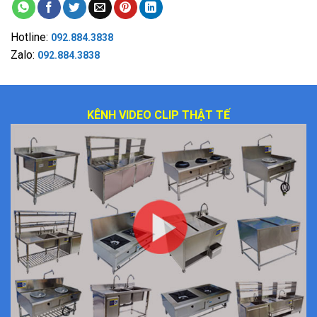
Hotline:
092.884.3838
Zalo:
092.884.3838
KÊNH VIDEO CLIP THẬT TẾ