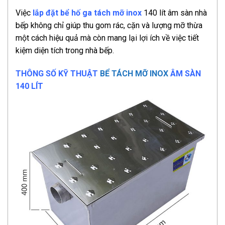
Việc
lắp đặt bể hố ga tách mỡ inox
140 lít âm sàn nhà
bếp không chỉ giúp thu gom rác, cặn và lượng mỡ thừa
một cách hiệu quả mà còn mang lại lợi ích về việc tiết
kiệm diện tích trong nhà bếp.
THÔNG SỐ KỸ THUẬT
BỂ TÁCH MỠ INOX
ÂM SÀN
140 LÍT