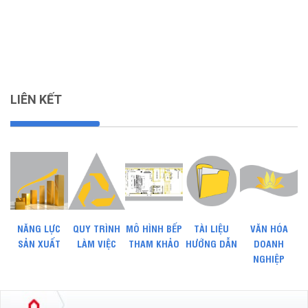
LIÊN KẾT
NĂNG LỰC
QUY TRÌNH
MÔ HÌNH BẾP
TÀI LIỆU
VĂN HÓA
SẢN XUẤT
LÀM VIỆC
THAM KHẢO
HƯỚNG DẪN
DOANH
NGHIỆP