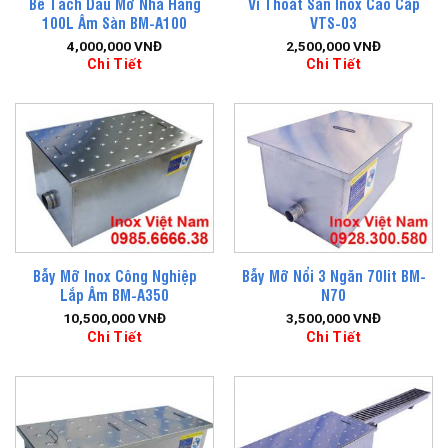
Bể Tách Dầu Mỡ Nhà Hàng
Vỉ Thoát Sàn Inox Cao Cấp
100L Âm Sàn BM-A100
VTS-03
4,000,000
VNĐ
2,500,000
VNĐ
Chi Tiết
Chi Tiết
Bẫy Mỡ Inox Công Nghiệp
Bẫy Mỡ Nổi 3 Ngăn 70lit BM-
Lắp Âm BM-A350
N70
10,500,000
VNĐ
3,500,000
VNĐ
Chi Tiết
Chi Tiết