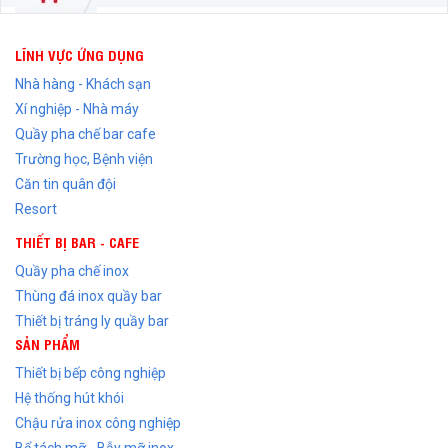
LĨNH VỰC ỨNG DỤNG
Nhà hàng - Khách sạn
Xí nghiệp - Nhà máy
Quầy pha chế bar cafe
Trường học, Bệnh viện
Căn tin quân đội
Resort
THIẾT BỊ BAR - CAFE
Quầy pha chế inox
Thùng đá inox quầy bar
Thiết bị tráng ly quầy bar
SẢN PHẨM
Thiết bị bếp công nghiệp
Hệ thống hút khói
Chậu rửa inox công nghiệp
Bể tách mỡ - Bẫy mỡ inox