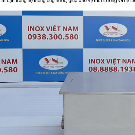
hất cặn trong hệ thống ống nước, giúp bảo vệ môi trường và hệ th