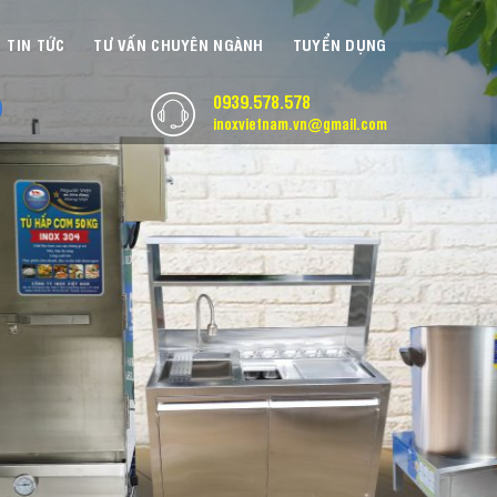
TIN TỨC
TƯ VẤN CHUYÊN NGÀNH
TUYỂN DỤNG
0939.578.578
inoxvietnam.vn@gmail.com