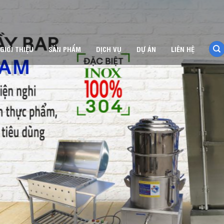
GIỚI THIỆU
SẢN PHẨM
DỊCH VỤ
DỰ ÁN
LIÊN HỆ