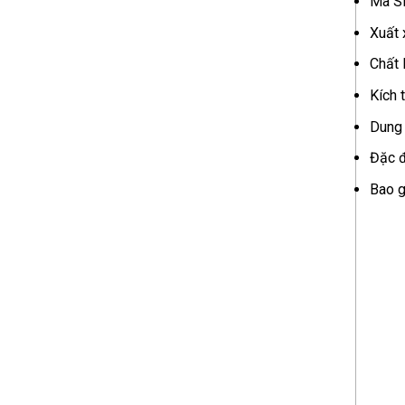
Mã S
Xuất 
Chất 
Kích 
Dung 
Đặc đ
Bao g