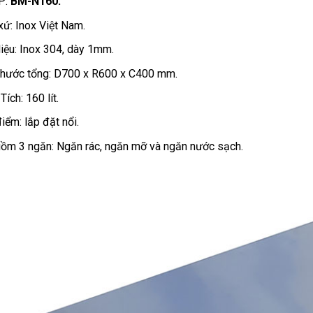
P:
BM-N160.
xứ: Inox Việt Nam.
liệu: Inox 304, dày 1mm.
thước tổng: D700 x R600 x C400 mm.
Tích: 160 lít.
iểm: lắp đặt nổi.
ồm 3 ngăn: Ngăn rác, ngăn mỡ và ngăn nước sạch.