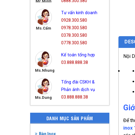
0888.300.580
Mr.Minh
Tư vấn kinh doanh
0928.300.580
0978.300.580
Ms.Cẩm
0378.300.580
DES
0778.300.580
Kế toán tổng hợp
Nội 
03.888.888.38
Ms.Nhung
Tổng đài CSKH &
Phản ánh dịch vụ
03.888.888.38
Ms.Dung
Giớ
DANH MỤC SẢN PHẨM
Để th
inox
Bàn Inox