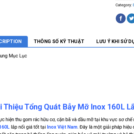
Category:
CRIPTION
THÔNG SỐ KỸ THUẬT
LƯU Ý KHI SỬ D
Dung Mục Lục
i Thiệu Tổng Quát Bẫy Mỡ Inox 160L 
ực hiện thu gom rác hữu cơ, cặn bã và dầu mỡ tại khu vực sơ ch
 160L
lắp nổi giá tốt tại
Inox Việt Nam
. Đây là một giải pháp hiệ