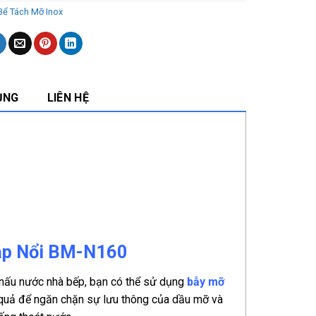
Bể Tách Mỡ Inox
ỤNG
LIÊN HỆ
Lắp Nổi BM-N160
ế nấu nước nhà bếp, bạn có thể sử dụng
bẫy mỡ
u quả để ngăn chặn sự lưu thông của dầu mỡ và