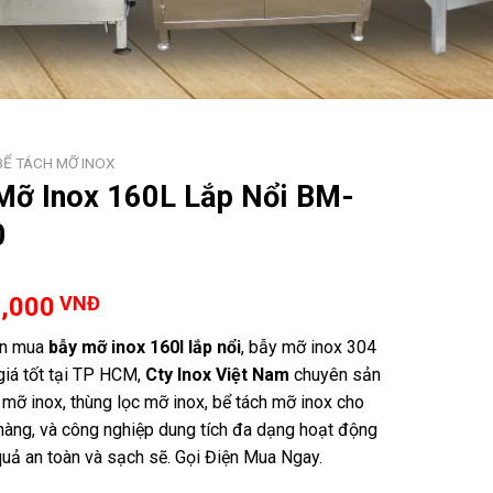
BỂ TÁCH MỠ INOX
Mỡ Inox 160L Lắp Nổi BM-
0
0,000
VNĐ
n mua
bẫy mỡ inox 160l lắp nổi
, bẫy mỡ inox 304
giá tốt tại TP HCM,
Cty Inox Việt Nam
chuyên sản
 mỡ inox, thùng lọc mỡ inox, bể tách mỡ inox cho
hàng, và công nghiệp dung tích đa dạng hoạt động
 quả an toàn và sạch sẽ. Gọi Điện Mua Ngay.