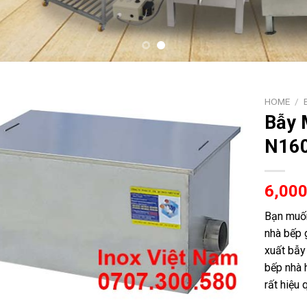
HOME
/
Bẫy 
N16
6,00
Bạn muố
nhà bếp 
xuất bẫy
bếp nhà 
rất hiệu