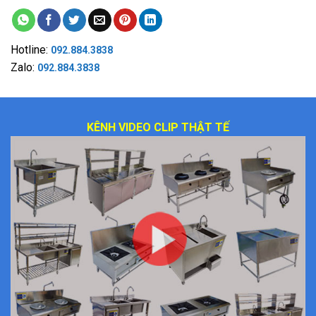
Hotline:
092.884.3838
Zalo:
092.884.3838
KÊNH VIDEO CLIP THẬT TẾ