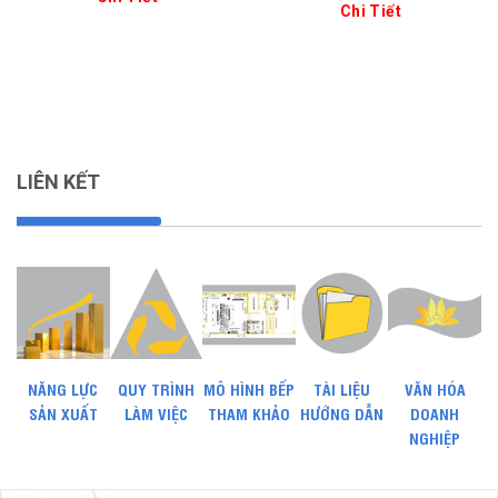
Chi Tiết
LIÊN KẾT
NĂNG LỰC
QUY TRÌNH
MÔ HÌNH BẾP
TÀI LIỆU
VĂN HÓA
SẢN XUẤT
LÀM VIỆC
THAM KHẢO
HƯỚNG DẪN
DOANH
NGHIỆP