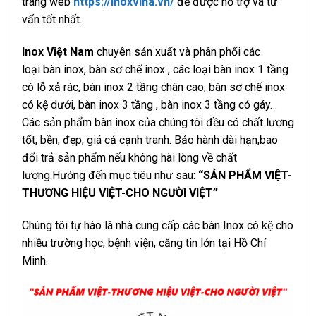
trang web
https://inoxvina.vn/
để được hỗ trợ và tư
vấn tốt nhất.
Inox Việt Nam
chuyên sản xuất và phân phối các
loại bàn inox, bàn sơ chế inox , các loại bàn inox 1 tầng
có lỗ xả rác, bàn inox 2 tầng chân cao, bàn sơ chế inox
có kệ dưới, bàn inox 3 tầng , bàn inox 3 tầng có gáy…
Các sản phẩm bàn inox của chúng tôi đều có chất lượng
tốt, bền, đẹp, giá cả cạnh tranh. Bảo hành dài hạn,bao
đổi trả sản phẩm nếu không hài lòng về chất
lượng.Hướng đến mục tiêu như sau:
“SẢN PHẨM VIỆT-
THƯƠNG HIỆU VIỆT-CHO NGƯỜI VIỆT”
Chúng tôi tự hào là nhà cung cấp các bàn Inox có kệ cho
nhiều trường học, bệnh viện, căng tin lớn tại Hồ Chí
Minh.