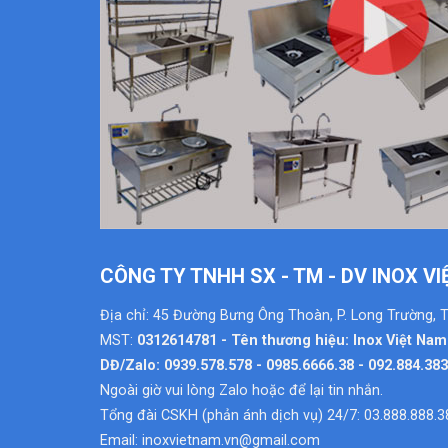
CÔNG TY TNHH SX - TM - DV INOX V
Địa chỉ: 45 Đường Bưng Ông Thoàn, P. Long Trường, 
MST:
0312614781 - Tên thương hiệu: Inox Việt Nam
DĐ/Zalo: 0939.578.578 - 0985.6666.38 - 092.884.38
Ngoài giờ vui lòng Zalo hoặc để lại tin nhắn.
Tổng đài CSKH (phản ánh dịch vụ) 24/7: 03.888.888.3
Email:
inoxvietnam.vn@gmail.com