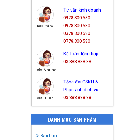
Tư vấn kinh doanh
0928.300.580
0978.300.580
Ms.Cẩm
0378.300.580
0778.300.580
Kế toán tổng hợp
03.888.888.38
Ms.Nhung
Tổng đài CSKH &
Phản ánh dịch vụ
03.888.888.38
Ms.Dung
DANH MỤC SẢN PHẨM
Bàn Inox