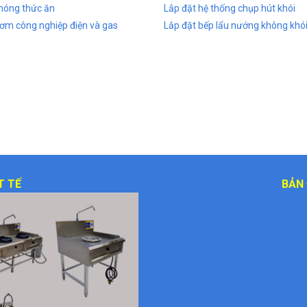
nóng thức ăn
Lắp đặt hệ thống chụp hút khói
ơm công nghiệp điện và gas
Lắp đặt bếp lẩu nướng không khó
T TẾ
BẢN 