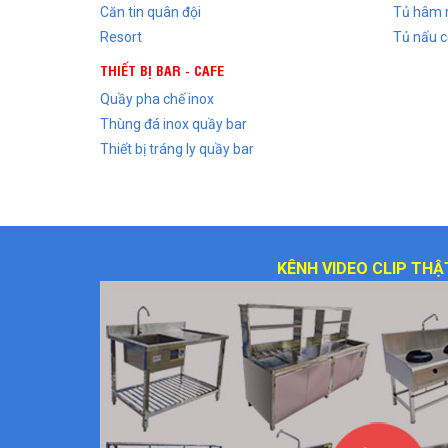
Căn tin quân đội
Tủ hâm 
Resort
Tủ nấu c
THIẾT BỊ BAR - CAFE
Quầy pha chế inox
Thùng đá inox quầy bar
Thiết bị tráng ly quầy bar
KÊNH VIDEO CLIP THẬ