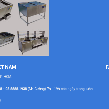
IỆT NAM
F
TP. HCM.
38 - 08.8888.1938
(Mr. Cường) 7h - 19h các ngày trong tuần.
8.