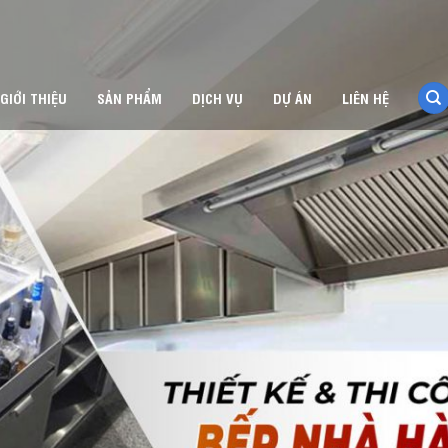
GIỚI THIỆU
SẢN PHẨM
DỊCH VỤ
DỰ ÁN
LIÊN HỆ