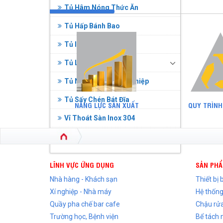
Tủ Hâm Nóng Thức Ăn
Tủ Hấp Bánh Bao
Tủ Inox
Tủ Lạnh Công Nghiệp
Tủ Nấu Cơm Công Nghiệp
Tủ Sấy Chén Bát Đĩa
NĂNG LỰC SẢN XUẤT
QUY TRÌNH
Vỉ Thoát Sàn Inox 304
Xe Đẩy Inox
LĨNH VỰC ỨNG DỤNG
SẢN PH
Nhà hàng - Khách sạn
Thiết bị
Xí nghiệp - Nhà máy
Hệ thống
Quầy pha chế bar cafe
Chậu rửa
Trường học, Bệnh viện
Bể tách 