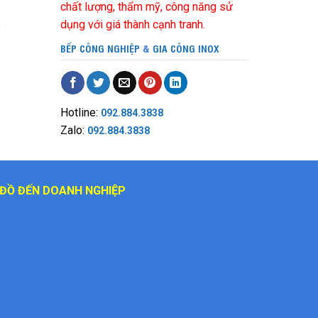
chất lượng, thẩm mỹ, công năng sử
dụng với giá thành cạnh tranh.
i
BẾP CÔNG NGHIỆP
&
GIA CÔNG INOX
Hotline:
092.884.3838
Zalo:
092.884.3838
ĐỒ ĐẾN DOANH NGHIỆP