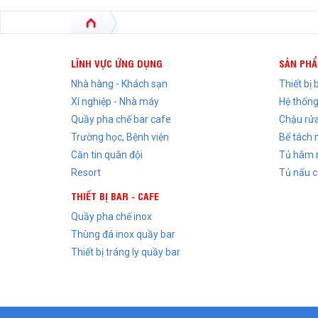
LĨNH VỰC ỨNG DỤNG
SẢN PH
Nhà hàng - Khách sạn
Thiết bị
Xí nghiệp - Nhà máy
Hệ thống
Quầy pha chế bar cafe
Chậu rửa
Trường học, Bệnh viện
Bể tách 
Căn tin quân đội
Tủ hâm 
Resort
Tủ nấu c
THIẾT BỊ BAR - CAFE
Quầy pha chế inox
Thùng đá inox quầy bar
Thiết bị tráng ly quầy bar