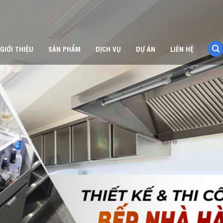
GIỚI THIỆU
SẢN PHẨM
DỊCH VỤ
DỰ ÁN
LIÊN HỆ