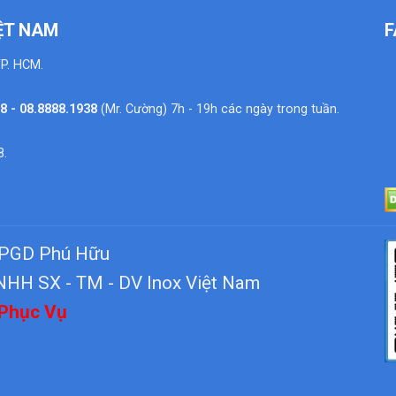
IỆT NAM
F
TP. HCM.
38 - 08.8888.1938
(Mr. Cường) 7h - 19h các ngày trong tuần.
8.
, PGD Phú Hữu
NHH SX - TM - DV Inox Việt Nam
 Phục Vụ