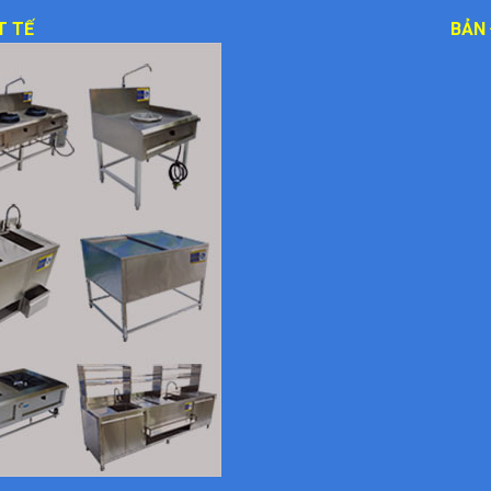
T TẾ
BẢN 