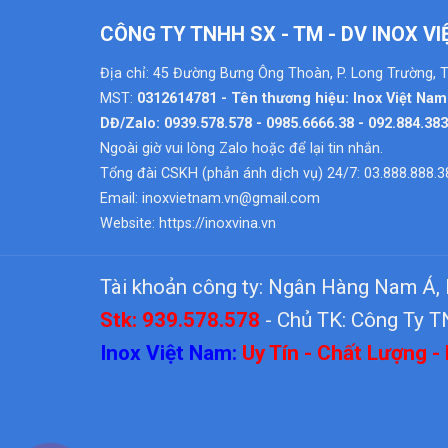
CÔNG TY TNHH SX - TM - DV INOX V
Địa chỉ: 45 Đường Bưng Ông Thoàn, P. Long Trường, 
MST:
0312614781 - Tên thương hiệu: Inox Việt Nam
DĐ/Zalo: 0939.578.578 - 0985.6666.38 - 092.884.38
Ngoài giờ vui lòng Zalo hoặc để lại tin nhắn.
Tổng đài CSKH (phản ánh dịch vụ) 24/7: 03.888.888.3
Email:
inoxvietnam.vn@gmail.com
Website:
https://inoxvina.vn
Tài khoản công ty: Ngân Hàng Nam Á
Stk: 939.578.578
- Chủ TK: Công Ty T
Inox Việt Nam:
Uy Tín - Chất Lượng -