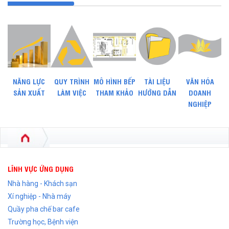
NĂNG LỰC
QUY TRÌNH
MÔ HÌNH BẾP
TÀI LIỆU
VĂN HÓA
SẢN XUẤT
LÀM VIỆC
THAM KHẢO
HƯỚNG DẪN
DOANH
NGHIỆP
LĨNH VỰC ỨNG DỤNG
Nhà hàng - Khách sạn
Xí nghiệp - Nhà máy
Quầy pha chế bar cafe
Trường học, Bệnh viện