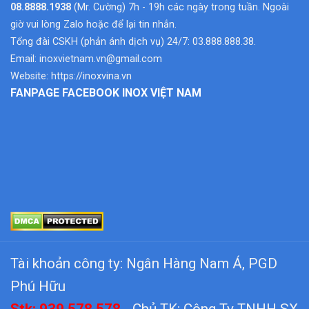
08.8888.1938
(Mr. Cường) 7h - 19h các ngày trong tuần. Ngoài
giờ vui lòng Zalo hoặc để lại tin nhắn.
Tổng đài CSKH (phản ánh dịch vụ) 24/7: 03.888.888.38.
Email:
inoxvietnam.vn@gmail.com
Website:
https://inoxvina.vn
FANPAGE FACEBOOK INOX VIỆT NAM
Tài khoản công ty: Ngân Hàng Nam Á, PGD
Phú Hữu
Stk: 939.578.578
- Chủ TK: Công Ty TNHH SX