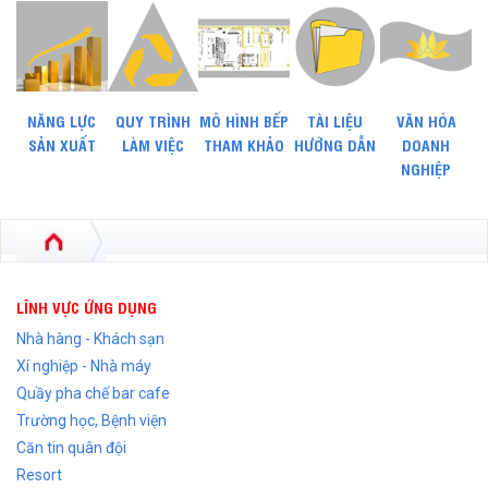
NĂNG LỰC
QUY TRÌNH
MÔ HÌNH BẾP
TÀI LIỆU
VĂN HÓA
SẢN XUẤT
LÀM VIỆC
THAM KHẢO
HƯỚNG DẪN
DOANH
NGHIỆP
LĨNH VỰC ỨNG DỤNG
Nhà hàng - Khách sạn
Xí nghiệp - Nhà máy
Quầy pha chế bar cafe
Trường học, Bệnh viện
Căn tin quân đội
Resort