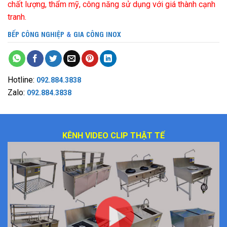
chất lượng, thẩm mỹ, công năng sử dụng với giá thành cạnh
tranh.
BẾP CÔNG NGHIỆP
&
GIA CÔNG INOX
Hotline:
092.884.3838
Zalo:
092.884.3838
KÊNH VIDEO CLIP THẬT TẾ