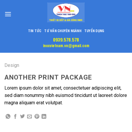
Skip
to
content
TIN TỨC
TƯ VẤN CHUYÊN NGÀNH
TUYỂN DỤNG
0939.578.578
inoxvietnam.vn@gmail.com
Design
ANOTHER PRINT PACKAGE
Lorem ipsum dolor sit amet, consectetuer adipiscing elit,
sed diam nonummy nibh euismod tincidunt ut laoreet dolore
magna aliquam erat volutpat.