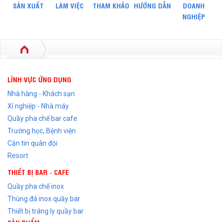
SẢN XUẤT
LÀM VIỆC
THAM KHẢO
HƯỚNG DẪN
DOANH
NGHIỆP
LĨNH VỰC ỨNG DỤNG
Nhà hàng - Khách sạn
Xí nghiệp - Nhà máy
Quầy pha chế bar cafe
Trường học, Bệnh viện
Căn tin quân đội
Resort
THIẾT BỊ BAR - CAFE
Quầy pha chế inox
Thùng đá inox quầy bar
Thiết bị tráng ly quầy bar